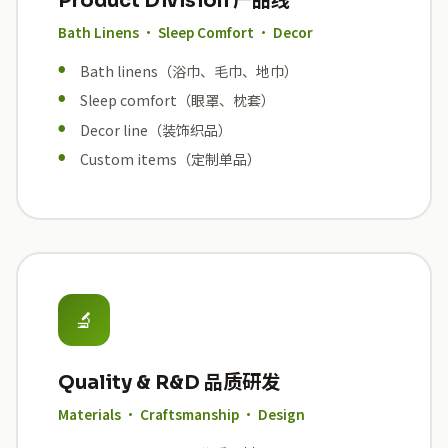
Product Division 产品线
Bath Linens · Sleep Comfort · Decor
Bath linens（浴巾、毛巾、地巾）
Sleep comfort（眼罩、枕套）
Decor line（装饰织品）
Custom items（定制单品）
🔬
Quality & R&D 品质研发
Materials · Craftsmanship · Design