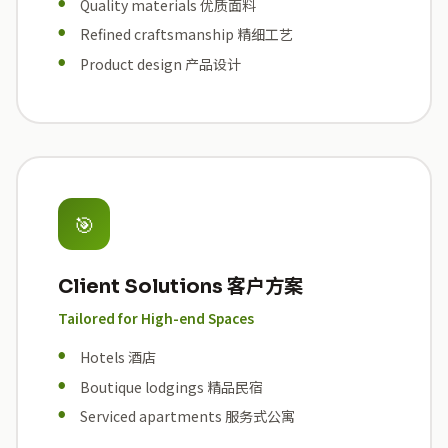
Quality materials 优质面料
Refined craftsmanship 精细工艺
Product design 产品设计
🎯
Client Solutions 客户方案
Tailored for High-end Spaces
Hotels 酒店
Boutique lodgings 精品民宿
Serviced apartments 服务式公寓