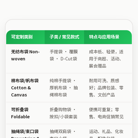
可定制类别
子类 / 常见款式
特点与应用场景
无纺布袋 Non-
手提袋 · 覆膜
成本低、轻便，适
woven
袋 · D-Cut袋
用于商超、活动、
展会赠品
棉布袋/帆布袋
纯棉手提袋 ·
耐用可洗、质感
Cotton &
厚帆布袋 · 抽
好；品牌包装、零
Canvas
绳棉布袋
售、文创产品
可折叠袋
折叠购物袋 ·
便携可重复；零
Foldable
按扣/小袋套装
售、电商促销常见
抽绳袋/束口袋
抽绳双肩袋 ·
运动、礼品、化妆