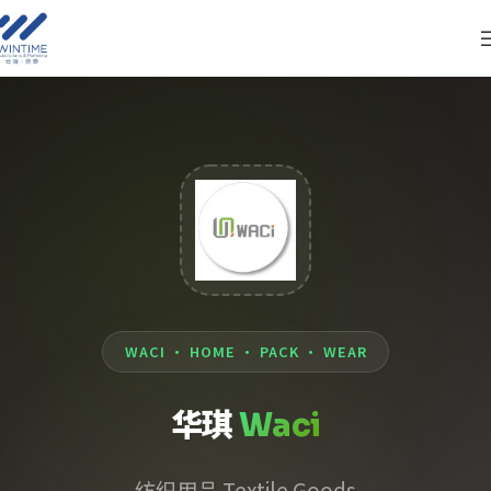
WACI · HOME · PACK · WEAR
华琪
Waci
纺织用品 Textile Goods