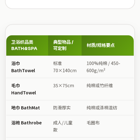
卫浴织品类
典型物品 /
材质/规格要点
BATH&SPA
可定制
浴巾
标准
100%纯棉 / 450-
BathTowel
70×140cm
600g/m²
毛巾
35×75cm
纯棉或竹纤维
HandTowel
地巾 BathMat
防滑厚实
纯棉或涤棉混纺
浴袍 Bathrobe
成人/儿童
毛圈布
款