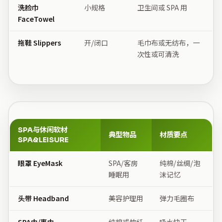
洗脸巾
小规格
卫生间或 SPA 用
FaceTowel
拖鞋 Slippers
开/闭口
毛巾布或无纺布，一
次性或可清洗
SPA与休闲软材
典型物品
材质要点
SPA&LEISURE
眼罩 EyeMask
SPA/客房
纯棉/丝绸/泡
睡眠用
沫记忆
头带 Headband
美容护理用
弹力毛圈布
SPA巾/裹巾
纯棉或竹纤
吸水快干