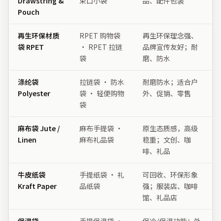
Drawstring &
束口小袋
品、配件包装
Pouch
再生环保材质
RPET 购物袋
再生环保理念强、
袋 RPET
· RPET 拉链
品牌宣传友好；耐
袋
磨、防水
涤纶袋
拉链袋 · 防水
耐磨防水；适合户
Polyester
袋 · 轻便购物
外、促销、零售
袋
麻布袋 Jute /
麻布手提袋 ·
原生态质感，高级
Linen
麻布礼品袋
稳重；文创、咖
啡、礼品
牛皮纸袋
手提纸袋 · 礼
可回收、环保形象
Kraft Paper
品纸袋
强；服装店、咖啡
馆、礼品店